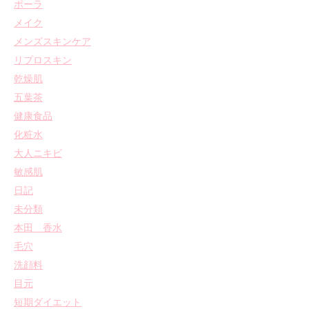
ポーラ
メイク
メンズスキンケア
リプロスキン
乾燥肌
五葉茶
健康食品
化粧水
大人ニキビ
敏感肌
日記
未分類
本田 香水
毛穴
洗顔料
目元
短期ダイエット