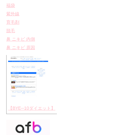
福袋
紫外線
育毛剤
脱毛
鼻 ニキビ 内側
鼻 ニキビ 原因
【BYE─10ダイエット】