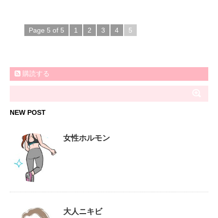
Page 5 of 5
1
2
3
4
5
購読する
NEW POST
女性ホルモン
大人ニキビ