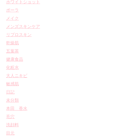
ホワイトショット
ポーラ
メイク
メンズスキンケア
リプロスキン
乾燥肌
五葉茶
健康食品
化粧水
大人ニキビ
敏感肌
日記
未分類
本田 香水
毛穴
洗顔料
目元