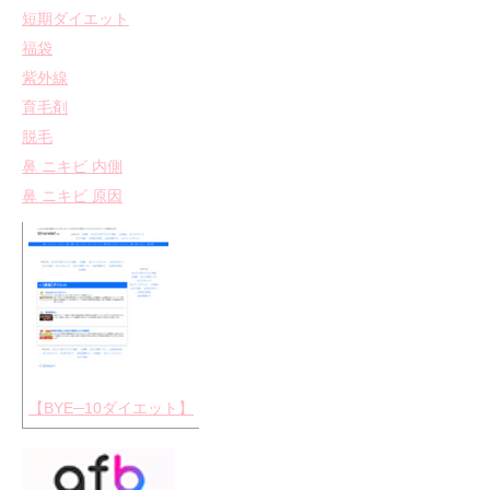
短期ダイエット
福袋
紫外線
育毛剤
脱毛
鼻 ニキビ 内側
鼻 ニキビ 原因
【BYE─10ダイエット】