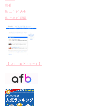
脱毛
鼻 ニキビ 内側
鼻 ニキビ 原因
【BYE─10ダイエット】