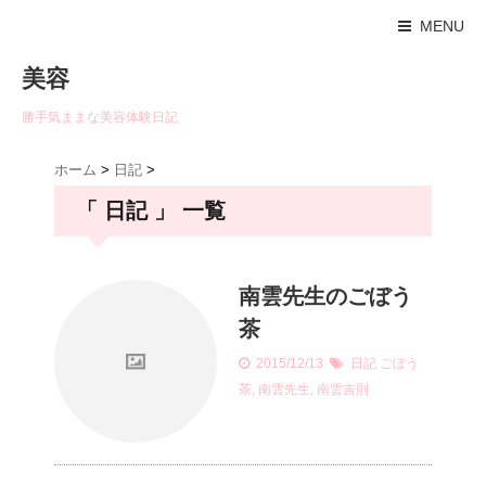
MENU
美容
勝手気ままな美容体験日記
ホーム
>
日記
>
「 日記 」 一覧
南雲先生のごぼう
茶
2015/12/13
日記
ごぼう
茶
,
南雲先生
,
南雲吉則