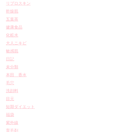
リプロスキン
乾燥肌
五葉茶
健康食品
化粧水
大人ニキビ
敏感肌
日記
未分類
本田 香水
毛穴
洗顔料
目元
短期ダイエット
福袋
紫外線
育毛剤