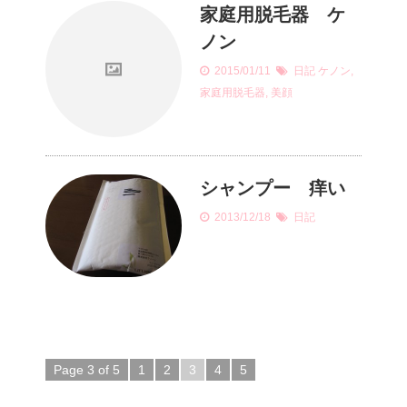
家庭用脱毛器 ケ
ノン
2015/01/11
日記
ケノン
,
家庭用脱毛器
,
美顔
シャンプー 痒い
2013/12/18
日記
Page 3 of 5
1
2
3
4
5