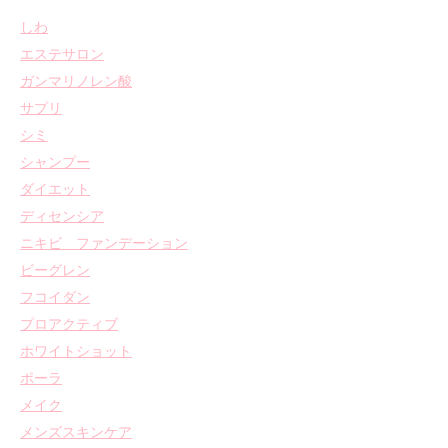
しわ
エステサロン
ガンマリノレン酸
サプリ
シミ
シャンプー
ダイエット
ディセンシア
ニキビ ファンデーション
ビーグレン
フコイダン
プロアクティブ
ホワイトショット
ポーラ
メイク
メンズスキンケア