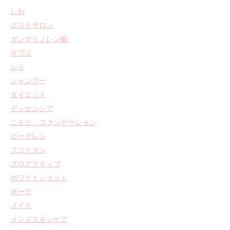
しわ
エステサロン
ガンマリノレン酸
サプリ
シミ
シャンプー
ダイエット
ディセンシア
ニキビ ファンデーション
ビーグレン
フコイダン
プロアクティブ
ホワイトショット
ポーラ
メイク
メンズスキンケア