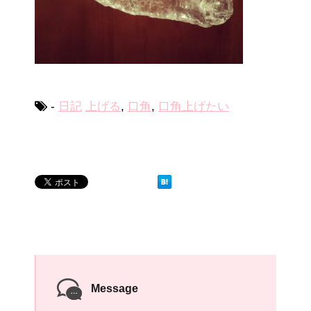
-
日記
上げる
,
口角
,
口角上げたい
Message