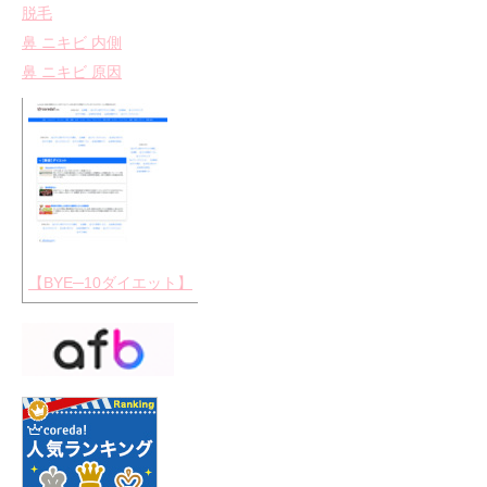
脱毛
鼻 ニキビ 内側
鼻 ニキビ 原因
【BYE─10ダイエット】