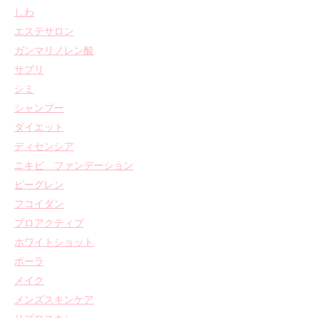
しわ
エステサロン
ガンマリノレン酸
サプリ
シミ
シャンプー
ダイエット
ディセンシア
ニキビ ファンデーション
ビーグレン
フコイダン
プロアクティブ
ホワイトショット
ポーラ
メイク
メンズスキンケア