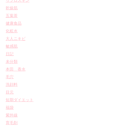
リプロスキン
乾燥肌
五葉茶
健康食品
化粧水
大人ニキビ
敏感肌
日記
未分類
本田 香水
毛穴
洗顔料
目元
短期ダイエット
福袋
紫外線
育毛剤