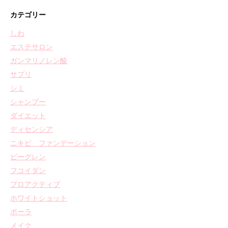
カテゴリー
しわ
エステサロン
ガンマリノレン酸
サプリ
シミ
シャンプー
ダイエット
ディセンシア
ニキビ ファンデーション
ビーグレン
フコイダン
プロアクティブ
ホワイトショット
ポーラ
メイク