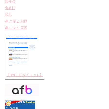
紫外線
育毛剤
脱毛
鼻 ニキビ 内側
鼻 ニキビ 原因
【BYE─10ダイエット】