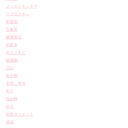
メンズスキンケア
リプロスキン
乾燥肌
五葉茶
健康食品
化粧水
大人ニキビ
敏感肌
日記
未分類
本田 香水
毛穴
洗顔料
目元
短期ダイエット
福袋