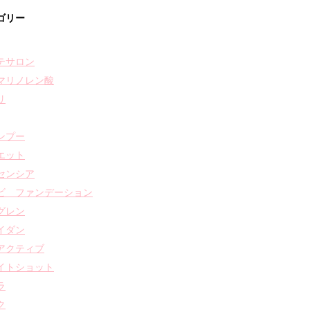
ゴリー
テサロン
マリノレン酸
リ
ンプー
エット
センシア
ビ ファンデーション
グレン
イダン
アクティブ
イトショット
ラ
ク