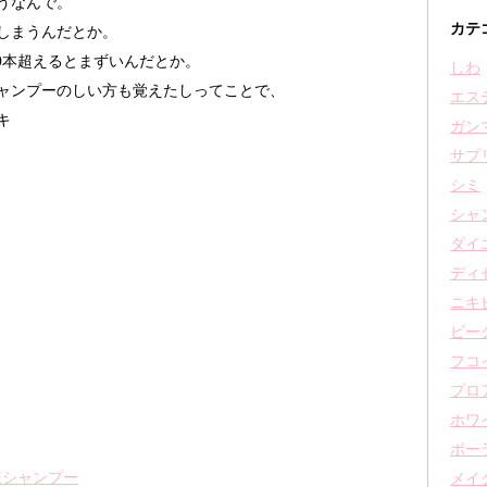
うなんで。
カテ
しまうんだとか。
00本超えるとまずいんだとか。
しわ
ャンプーのしい方も覚えたしってことで、
エス
キ
ガン
サプ
シミ
シャ
ダイ
ディ
ニキ
ビー
フコ
プロ
ホワ
ポー
様シャンプー
メイ