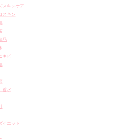
ズスキンケア
ロスキン
肌
茶
食品
水
ニキビ
肌
類
 香水
料
ダイエット