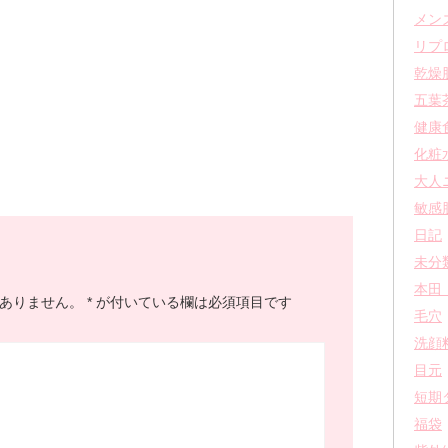
メン
リプ
乾燥
五葉
健康
化粧
大人
敏感
日記
未分
本田
ありません。
*
が付いている欄は必須項目です
毛穴
洗顔
目元
短期
福袋