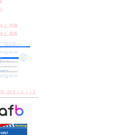
線
剤
ニキビ 内側
ニキビ 原因
YE─10ダイエット】