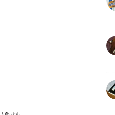
。
リも違います。