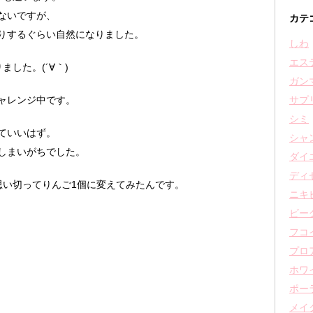
ないですが、
カテ
りするぐらい自然になりました。
しわ
エス
した。(´∀｀)
ガン
サプ
ャレンジ中です。
シミ
ていいはず。
シャ
しまいがちでした。
ダイ
ディ
思い切ってりんご1個に変えてみたんです。
ニキ
ビー
フコ
プロ
ホワ
ポー
メイ