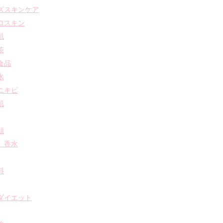
ズスキンケア
ロスキン
肌
茶
食品
水
ニキビ
肌
類
 香水
料
ダイエット