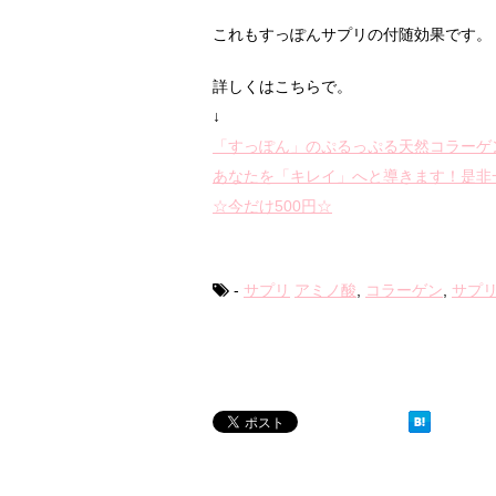
これもすっぽんサプリの付随効果です。
詳しくはこちらで。
↓
「すっぽん」のぷるっぷる天然コラーゲ
あなたを「キレイ」へと導きます！是非
☆今だけ500円☆
-
サプリ
アミノ酸
,
コラーゲン
,
サプ