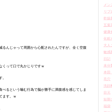
メン
リプ
乾燥
五葉
健康
化粧
大人
減るんじゃって周囲から心配されたんですが、全く空腹
敏感
日記
未分
なくって口で丸かじりですｗ
本田
す。
毛穴
洗顔
食べるという噛む行為で脳が勝手に満腹感を感じてしま
目元
てます。ｗ
短期
福袋
。