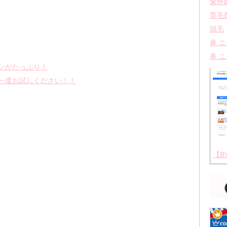
紫外
育毛
脱毛
鼻 
鼻 
ンがたっぷり！
一度お試しください！！
リ
【B