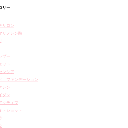
ゴリー
テサロン
マリノレン酸
リ
ンプー
エット
センシア
ビ ファンデーション
グレン
イダン
アクティブ
イトショット
ラ
ク