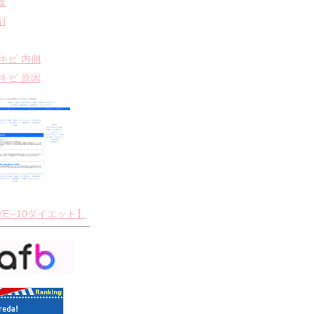
線
剤
ニキビ 内側
ニキビ 原因
YE─10ダイエット】