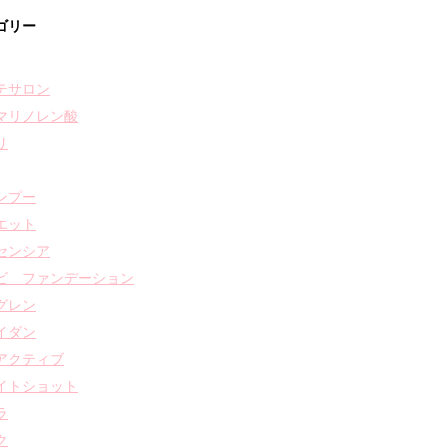
ゴリー
テサロン
マリノレン酸
リ
ンプー
エット
センシア
ビ ファンデーション
グレン
イダン
アクティブ
イトショット
ラ
ク