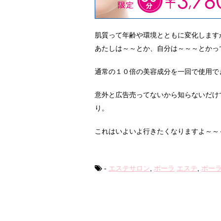
肌質って年齢や環境とともに変化します
あたしは～～とか、自分は～～～とかっ
通常の１０倍の美容成分を一回で使用で
意外と広告売ってないから知らないだけ
り。
これはいよいよ行きたくなりますよ～～
-
エステサロン
,
ポーラ
エステ
,
ポー