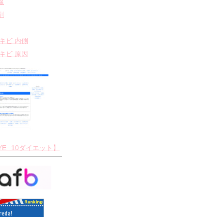
線
剤
ニキビ 内側
ニキビ 原因
YE─10ダイエット】