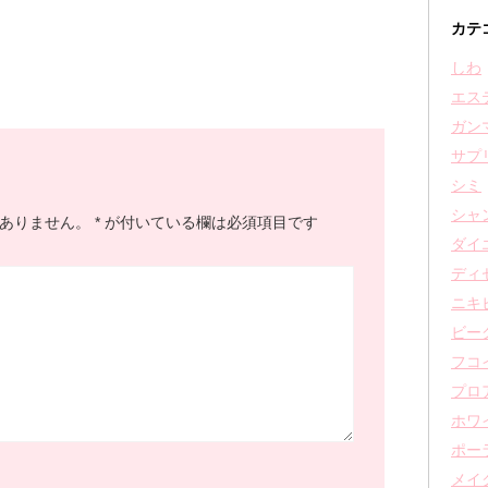
カテ
しわ
エス
ガン
サプ
シミ
シャ
ありません。
*
が付いている欄は必須項目です
ダイ
ディ
ニキ
ビー
フコ
プロ
ホワ
ポー
メイ