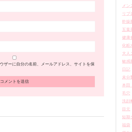
メン
リプ
乾燥
五葉
健康
化粧
大人
敏感
ウザーに自分の名前、メールアドレス、サイトを保
日記
未分
本田
毛穴
洗顔
目元
短期
福袋