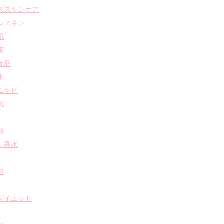
ズスキンケア
ロスキン
肌
茶
食品
水
ニキビ
肌
類
 香水
料
ダイエット