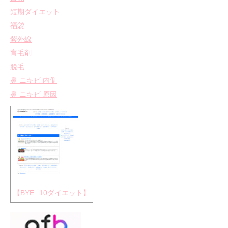
短期ダイエット
福袋
紫外線
育毛剤
脱毛
鼻 ニキビ 内側
鼻 ニキビ 原因
【BYE─10ダイエット】