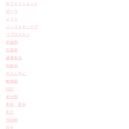
ホワイトショット
ポーラ
メイク
メンズスキンケア
リプロスキン
乾燥肌
五葉茶
健康食品
化粧水
大人ニキビ
敏感肌
日記
未分類
本田 香水
毛穴
洗顔料
目元