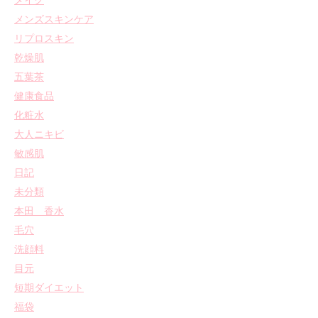
メイク
メンズスキンケア
リプロスキン
乾燥肌
五葉茶
健康食品
化粧水
大人ニキビ
敏感肌
日記
未分類
本田 香水
毛穴
洗顔料
目元
短期ダイエット
福袋