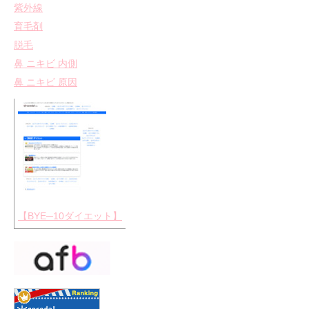
紫外線
育毛剤
脱毛
鼻 ニキビ 内側
鼻 ニキビ 原因
【BYE─10ダイエット】