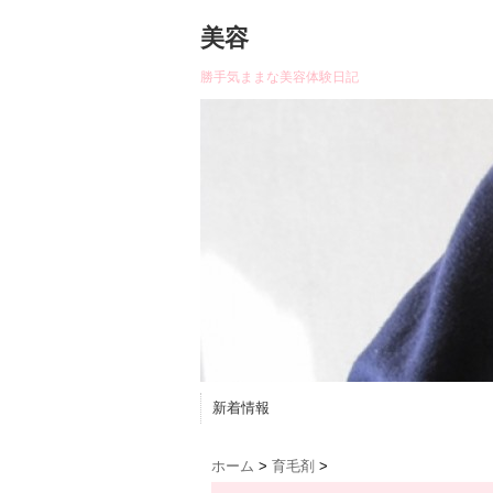
美容
勝手気ままな美容体験日記
新着情報
ホーム
>
育毛剤
>