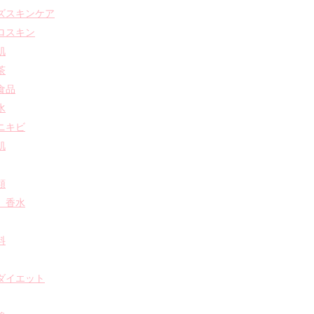
ズスキンケア
ロスキン
肌
茶
食品
水
ニキビ
肌
類
 香水
料
ダイエット