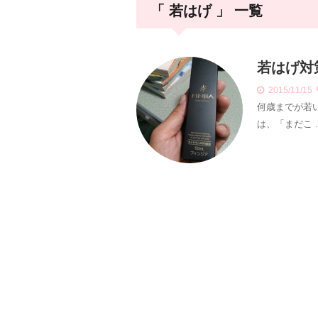
「 若はげ 」 一覧
若はげ対
2015/11/15
何歳までが若
は、「まだこ 