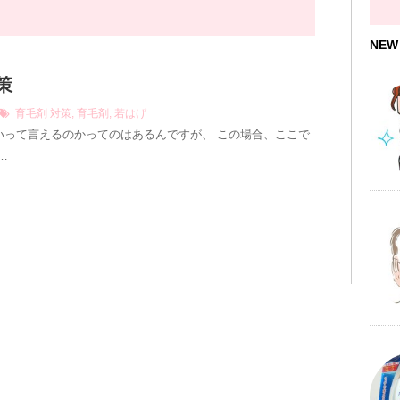
NEW
策
育毛剤
対策
,
育毛剤
,
若はげ
いって言えるのかってのはあるんですが、 この場合、ここで
…