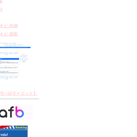
線
剤
ニキビ 内側
ニキビ 原因
YE─10ダイエット】