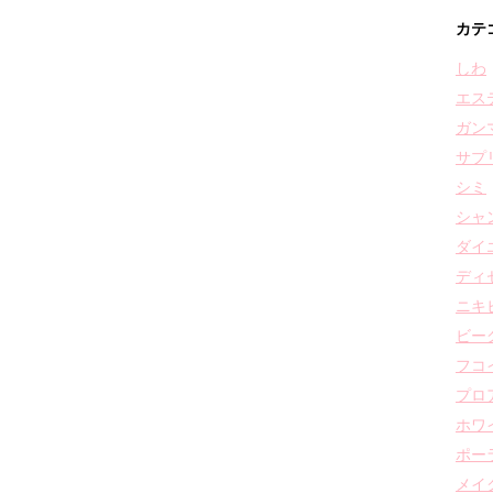
カテ
しわ
エス
ガン
サプ
シミ
シャ
ダイ
ディ
ニキ
ビー
フコ
プロ
ホワ
ポー
メイ