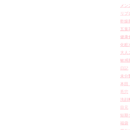
メン
リプ
乾燥
五葉
健康
化粧
大人
敏感
日記
未分
本田
毛穴
洗顔
目元
短期
福袋