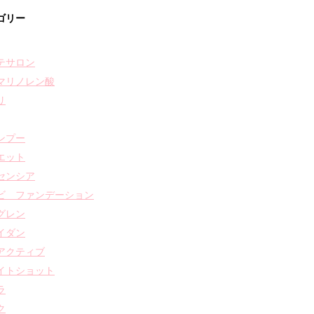
ゴリー
テサロン
マリノレン酸
リ
ンプー
エット
センシア
ビ ファンデーション
グレン
イダン
アクティブ
イトショット
ラ
ク