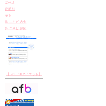
紫外線
育毛剤
脱毛
鼻 ニキビ 内側
鼻 ニキビ 原因
【BYE─10ダイエット】