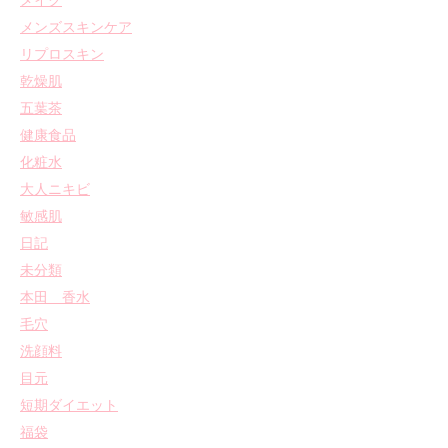
メイク
メンズスキンケア
リプロスキン
乾燥肌
五葉茶
健康食品
化粧水
大人ニキビ
敏感肌
日記
未分類
本田 香水
毛穴
洗顔料
目元
短期ダイエット
福袋