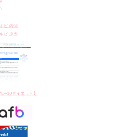
線
剤
ニキビ 内側
ニキビ 原因
YE─10ダイエット】