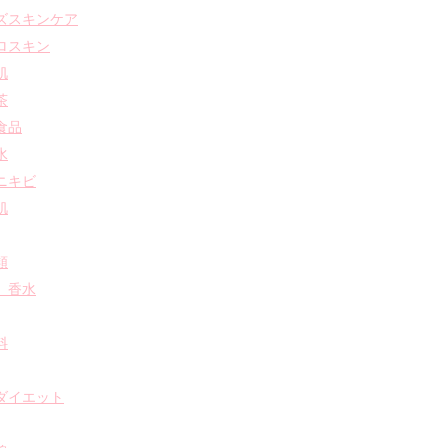
ズスキンケア
ロスキン
肌
茶
食品
水
ニキビ
肌
類
 香水
料
ダイエット