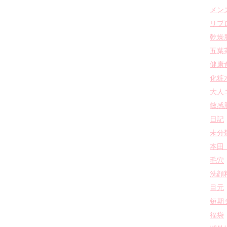
メン
リプ
乾燥
五葉
健康
化粧
大人
敏感
日記
未分
本田
毛穴
洗顔
目元
短期
福袋