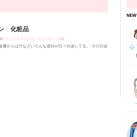
NEW
ン 化粧品
フコイダン
ニキビ
,
フコイダン
,
効果
 皮膚からは汗などいろんな成分が日々分泌してる。 その分泌