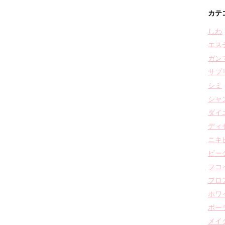
カテ
しわ
エス
ガン
サプ
シミ
シャ
ダイ
ディ
ニキ
ビー
フコ
プロ
ホワ
ポー
メイ