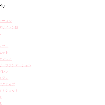
ゴリー
テサロン
マリノレン酸
リ
ンプー
エット
センシア
ビ ファンデーション
グレン
イダン
アクティブ
イトショット
ラ
ク