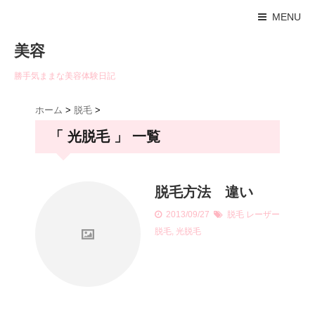
MENU
美容
勝手気ままな美容体験日記
ホーム
>
脱毛
>
「 光脱毛 」 一覧
脱毛方法 違い
2013/09/27
脱毛
レーザー
脱毛
,
光脱毛