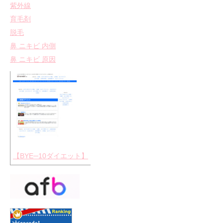
紫外線
育毛剤
脱毛
鼻 ニキビ 内側
鼻 ニキビ 原因
【BYE─10ダイエット】