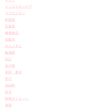
メイク
メンズスキンケア
リプロスキン
乾燥肌
五葉茶
健康食品
化粧水
大人ニキビ
敏感肌
日記
未分類
本田 香水
毛穴
洗顔料
目元
短期ダイエット
福袋