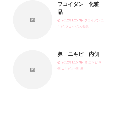
フコイダン 化粧
品
2012/11/25
フコイダン
ニ
キビ
,
フコイダン
,
効果
鼻 ニキビ 内側
2012/11/15
鼻 ニキビ 内
側
ニキビ
,
内側
,
鼻