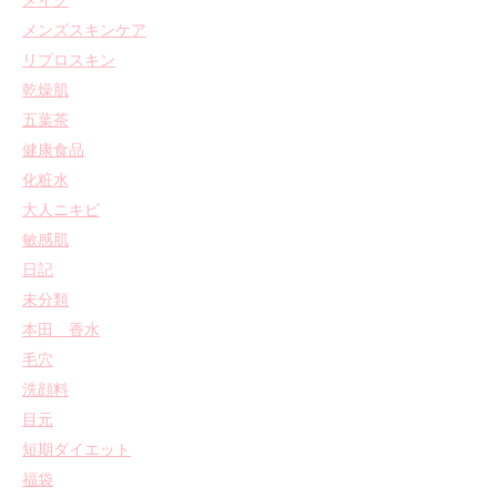
メイク
メンズスキンケア
リプロスキン
乾燥肌
五葉茶
健康食品
化粧水
大人ニキビ
敏感肌
日記
未分類
本田 香水
毛穴
洗顔料
目元
短期ダイエット
福袋