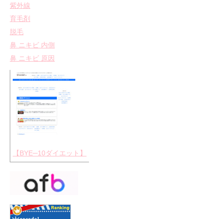
紫外線
育毛剤
脱毛
鼻 ニキビ 内側
鼻 ニキビ 原因
【BYE─10ダイエット】